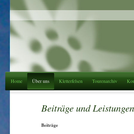
Home
Über uns
Kletterfelsen
Tourenarchiv
Kon
Beiträge und Leistunge
Beiträge