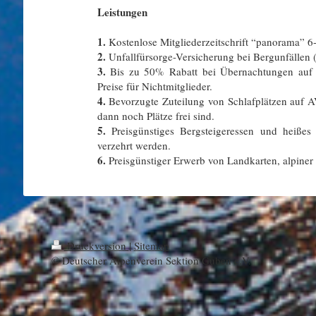
Leistungen
1.
Kostenlose Mitgliederzeitschrift “panorama” 6
2.
Unfallfürsorge-Versicherung bei Bergunfällen (
3.
Bis zu 50% Rabatt bei Übernachtungen auf A
Preise für Nichtmitglieder.
4.
Bevorzugte Zuteilung von Schlafplätzen auf AV
dann noch Plätze frei sind.
5.
Preisgünstiges Bergsteigeressen und heißes
verzehrt werden.
6.
Preisgünstiger Erwerb von Landkarten, alpiner 
Druckversion
|
Sitemap
© Deutscher Alpenverein Sektion Guben e.V.