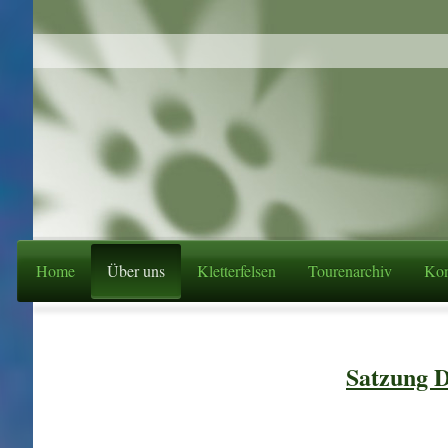
Home
Über uns
Kletterfelsen
Tourenarchiv
Kon
Satzung 